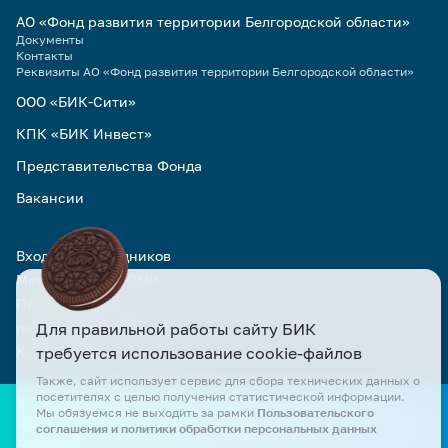
АО «Фонд развития территории Белгородской области»
Документы
Контакты
Реквизиты АО «Фонд развития территории Белгородской области»
ООО «БИК-Сити»
КПК «БИК Инвест»
Представительства Фонда
Вакансии
Вход для сотрудников
Материалы для СМИ
Пользовательское соглашение и политика обработки
Для правильной работы сайту БИК
персональных данных
требуется использование cookie-файлов
Карта сайта
Также, сайт использует сервис для сбора технических данных о
посетителях с целью получения статистической информации.
© Официальный сайт АО «БИК» и АО «Фонд развития территории
Мы обязуемся не выходить за рамки
Пользовательского
Белгородской области». Все права защищены. Все материалы сайта
соглашения и политики обработки персональных данных
доступны по лицензии Creative Commons Attribution 4.0 при условии