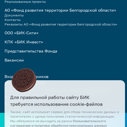
Реализованные проекты
АО «Фонд развития территории Белгородской области»
Документы
Контакты
Реквизиты АО «Фонд развития территории Белгородской области»
ООО «БИК-Сити»
КПК «БИК Инвест»
Представительства Фонда
Вакансии
Вход для сотрудников
Материалы для СМИ
Пользовательское соглашение и политика обработки
персональных данных
Для правильной работы сайту БИК
Карта сайта
требуется использование cookie-файлов
Также, сайт использует сервис для сбора технических данных о
посетителях с целью получения статистической информации.
© Официальный сайт АО «БИК» и АО «Фонд развития территории
Мы обязуемся не выходить за рамки
Пользовательского
Белгородской области». Все права защищены. Все материалы сайта
соглашения и политики обработки персональных данных