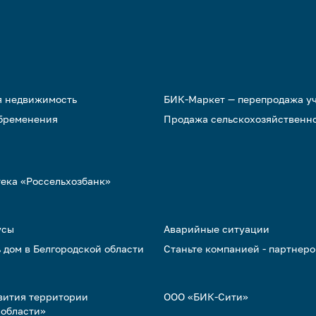
я недвижимость
БИК-Маркет — перепродажа у
обременения
Продажа сельскохозяйственн
тека «Россельхозбанк»
усы
Аварийные ситуации
 дом в Белгородской области
Станьте компанией - партнер
вития территории
ООО «БИК-Сити»
 области»