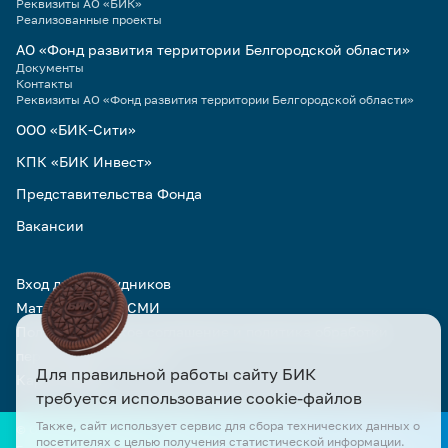
Реквизиты АО «БИК»
Реализованные проекты
АО «Фонд развития территории Белгородской области»
Документы
Контакты
Реквизиты АО «Фонд развития территории Белгородской области»
ООО «БИК-Сити»
КПК «БИК Инвест»
Представительства Фонда
Вакансии
Вход для сотрудников
Материалы для СМИ
Пользовательское соглашение и политика обработки
персональных данных
Для правильной работы сайту БИК
Карта сайта
требуется использование cookie-файлов
Также, сайт использует сервис для сбора технических данных о
© Официальный сайт АО «БИК» и АО «Фонд развития территории
посетителях с целью получения статистической информации.