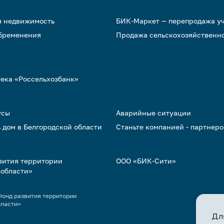
я недвижимость
БИК-Маркет — перепродажа у
обременения
Продажа сельскохозяйственн
тека «Россельхозбанк»
усы
Аварийные ситуации
 дом в Белгородской области
Станьте компанией - партнер
вития территории
ООО «БИК-Сити»
 области»
онд развития территории
бласти»
Дл