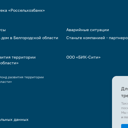
тека «Россельхозбанк»
усы
Аварийные ситуации
 дом в Белгородской области
Станьте компанией - партнер
вития территории
ООО «БИК-Сити»
 области»
онд развития территории
бласти»
Дл
тр
Так
пос
Мы 
и п
альных данных