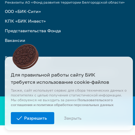
Реквизиты АО «Фонд развития территории Белгородской области»
ООО «БИК-Сити»
КПК «БИК Инвест»
Представительства Фонда
Вакансии
Вход для сотрудников
Материалы для СМИ
Пользовательское соглашение и политика обработки
Для правильной работы сайту БИК
персональных данных
требуется использование cookie-файлов
Карта сайта
Также, сайт использует сервис для сбора технических данных о
посетителях с целью получения статистической информации.
Мы обязуемся не выходить за рамки
Пользовательского
© Официальный сайт АО «БИК» и АО «Фонд развития территории
соглашения и политики обработки персональных данных
Белгородской области». Все права защищены. Все материалы сайта
доступны по лицензии Creative Commons Attribution 4.0 при условии
Разрешить
Закрыть
ссылки на первоисточник.