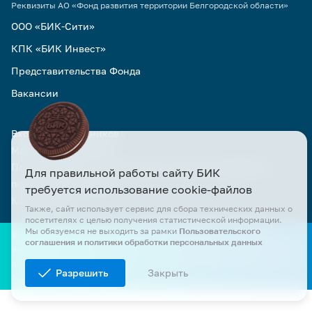
Реквизиты АО «Фонд развития территории Белгородской области»
ООО «БИК-Сити»
КПК «БИК Инвест»
Представительства Фонда
Вакансии
Вход для сотрудников
Материалы для СМИ
Пользовательское соглашение и политика обработки
Для правильной работы сайту БИК
персональных данных
требуется использование cookie-файлов
Карта сайта
Также, сайт использует сервис для сбора технических данных о
посетителях с целью получения статистической информации.
Мы обязуемся не выходить за рамки
Пользовательского
© Официальный сайт АО «БИК» и АО «Фонд развития территории
соглашения и политики обработки персональных данных
Белгородской области». Все права защищены. Все материалы сайта
доступны по лицензии Creative Commons Attribution 4.0 при условии
Разрешить
Закрыть
ссылки на первоисточник.