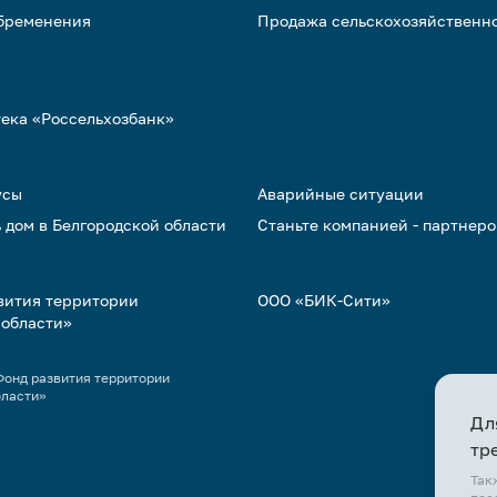
обременения
Продажа сельскохозяйственн
тека «Россельхозбанк»
усы
Аварийные ситуации
 дом в Белгородской области
Станьте компанией - партнер
вития территории
ООО «БИК-Сити»
 области»
онд развития территории
бласти»
Дл
тр
Так