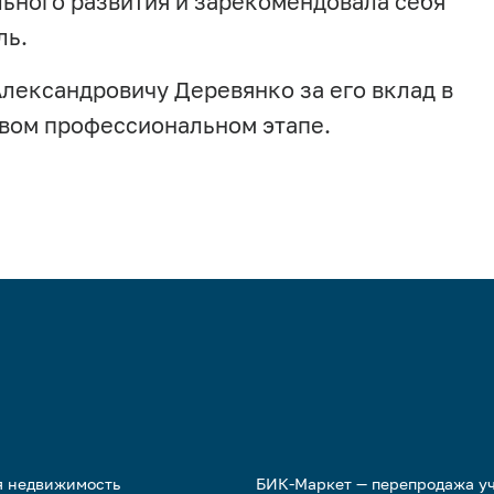
льного развития и зарекомендовала себя
ль.
лександровичу Деревянко за его вклад в
овом профессиональном этапе.
я недвижимость
БИК-Маркет — перепродажа у