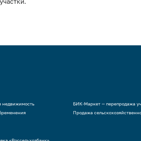
участки.
я недвижимость
БИК-Маркет — перепродажа у
обременения
Продажа сельскохозяйственн
тека «Россельхозбанк»