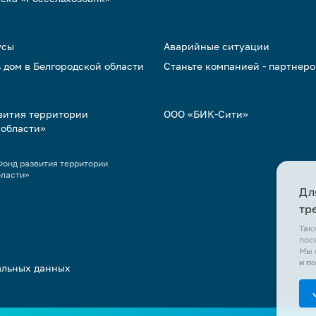
усы
Аварийные ситуации
 дом в Белгородской области
Станьте компанией - партнер
вития территории
ООО «БИК-Сити»
 области»
онд развития территории
бласти»
Дл
тр
Так
пос
Мы 
и п
альных данных