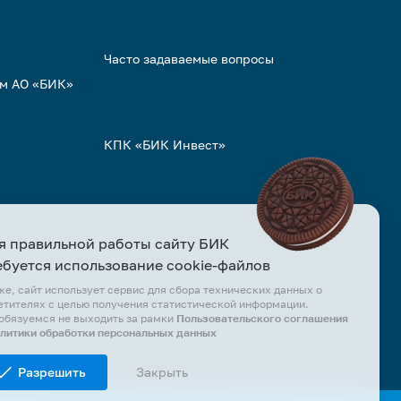
Часто задаваемые вопросы
ом АО «БИК»
КПК «БИК Инвест»
я правильной работы сайту БИК
ебуется использование cookie-файлов
же, сайт использует сервис для сбора технических данных о
етителях с целью получения статистической информации.
обязуемся не выходить за рамки
Пользовательского соглашения
олитики обработки персональных данных
Разрешить
Закрыть