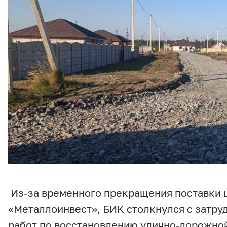
Из-за временного прекращения поставки 
«Металлоинвест», БИК столкнулся с затр
работ по восстановлению улично-дорожно