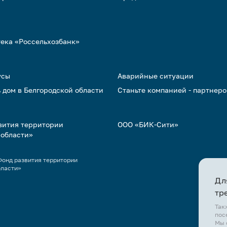
тека «Россельхозбанк»
усы
Аварийные ситуации
 дом в Белгородской области
Станьте компанией - партнер
вития территории
ООО «БИК-Сити»
 области»
онд развития территории
бласти»
Дл
тр
Так
пос
Мы 