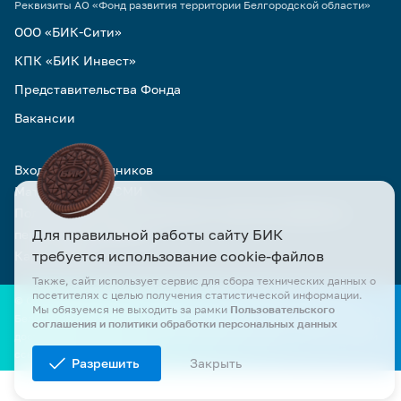
Реквизиты АО «Фонд развития территории Белгородской области»
ООО «БИК-Сити»
КПК «БИК Инвест»
Представительства Фонда
Вакансии
Вход для сотрудников
Материалы для СМИ
Пользовательское соглашение и политика обработки
Для правильной работы сайту БИК
персональных данных
требуется использование cookie-файлов
Карта сайта
Также, сайт использует сервис для сбора технических данных о
посетителях с целью получения статистической информации.
© Официальный сайт АО «БИК» и АО «Фонд развития территории
Мы обязуемся не выходить за рамки
Пользовательского
Белгородской области». Все права защищены. Все материалы сайта
соглашения и политики обработки персональных данных
доступны по лицензии Creative Commons Attribution 4.0 при условии
ссылки на первоисточник.
Разрешить
Закрыть